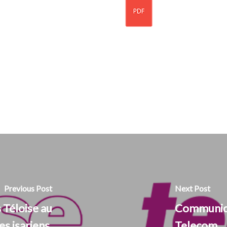
Previous Post
Next Post
 Téloise au
Communiqu
es isariens.
Telecom.