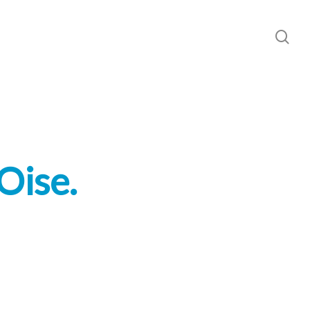
sea
Oise.