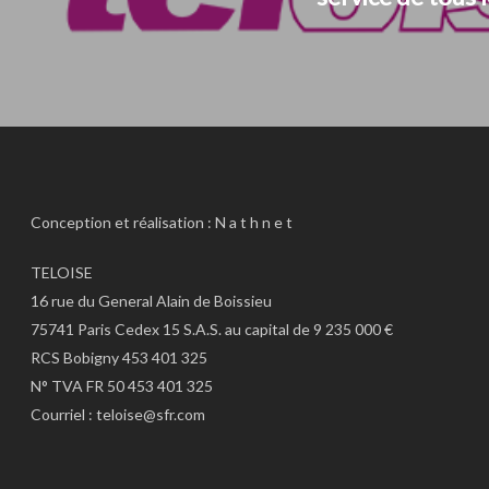
Conception et réalisation :
N a t h n e t
TELOISE
16 rue du General Alain de Boissieu
75741 Paris Cedex 15 S.A.S. au capital de 9 235 000 €
RCS Bobigny 453 401 325
N° TVA FR 50 453 401 325
Courriel :
teloise@sfr.com