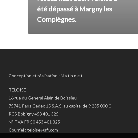
été dépassé à Margny les
Compiègnes.
Conception et réalisation :
N a t h n e t
TELOISE
16 rue du General Alain de Boissieu
75741 Paris Cedex 15 S.A.S. au capital de 9 235 000 €
RCS Bobigny 453 401 325
N° TVA FR 50 453 401 325
Courriel :
teloise@sfr.com